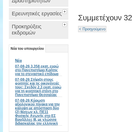
Δραστηριοτήτων
Ερευνητικές εργασίες
Συμμετέχουν 32
Προκηρύξεις
< Προηγούμενο
εκδρομών
Νέα του υπουργείου
Νέα
07-08-26 3,358 εκατ. ευρώ
στο Πανεπιστήμιο Κρήτης
για το στεγαστικό επίδομα
07-08-26 Στήριξη στους
φοιτητές και τις οικογένειές
τους: Σχεδόν 2,3 εκατ. ευρώ
για τη φοιτητική στέγη στο
Πανεπιστήμιο Θεσσαλίας
07-08-26 Κύρωση
αξιολογικού πίνακα για την
κάλυψη με απόσπαση δύο
(2) θέσεων κλ. ΠΕ11
Φυσικής Αγωγής στο ΕΣ
Βρυξέλλες ΙΙΙ, με γλώσσα
διδασκαλίας την ελληνική