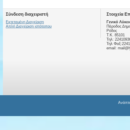
Σύνδεση διαχειριστή
Στοιχεία Ε
Εκτεταμένη Διαχείριση
Γενικό Λύκε
Απλή Διαχείριση ιστότοπου
Πάροδος Δημο
Ρόδος
Τ.Κ. 85101
Τηλ: 2241093
Τηλ Φαξ:224
email: mail@l
Ανάπτυ