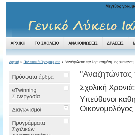
Μέγεθος γραμμ
ΑΡΧΙΚΉ
ΤΟ ΣΧΟΛΕΊΟ
ΑΝΑΚΟΙΝΏΣΕΙΣ
ΔΡΆΣΕΙΣ
Αρχική
Πολιτιστικά Προγράμματα
"Αναζητώντας την λησμονημένη μας φυσιογνωμ
"Αναζητώντας 
Πρόσφατα άρθρα
Σχολική Χρονιά
eTwinning
Συνεργασία
Υπεύθυνοι καθη
Οικονομολόγος
Διαγωνισμοί
Προγράμματα
Σχολικών