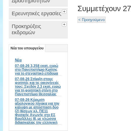
Δραστηριοτήτων
Συμμετέχουν 27
Ερευνητικές εργασίες
< Προηγούμενο
Προκηρύξεις
εκδρομών
Νέα του υπουργείου
Νέα
07-08-26 3,358 εκατ. ευρώ
στο Πανεπιστήμιο Κρήτης
για το στεγαστικό επίδομα
07-08-26 Στήριξη στους
φοιτητές και τις οικογένειές
τους: Σχεδόν 2,3 εκατ. ευρώ
για τη φοιτητική στέγη στο
Πανεπιστήμιο Θεσσαλίας
07-08-26 Κύρωση
αξιολογικού πίνακα για την
κάλυψη με απόσπαση δύο
(2) θέσεων κλ. ΠΕ11
Φυσικής Αγωγής στο ΕΣ
Βρυξέλλες ΙΙΙ, με γλώσσα
διδασκαλίας την ελληνική