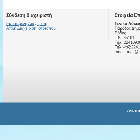
Σύνδεση διαχειριστή
Στοιχεία Ε
Εκτεταμένη Διαχείριση
Γενικό Λύκε
Απλή Διαχείριση ιστότοπου
Πάροδος Δημο
Ρόδος
Τ.Κ. 85101
Τηλ: 2241093
Τηλ Φαξ:224
email: mail@l
Ανάπτυ