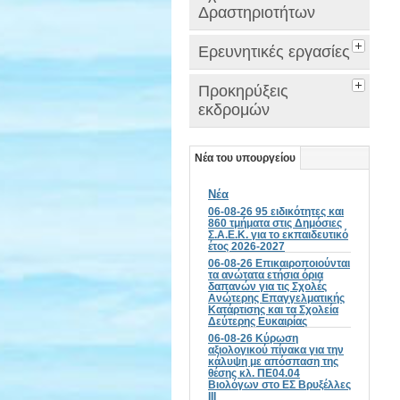
Δραστηριοτήτων
Ερευνητικές εργασίες
Προκηρύξεις
εκδρομών
Νέα του υπουργείου
Νέα
06-08-26 95 ειδικότητες και
860 τμήματα στις Δημόσιες
Σ.Α.Ε.Κ. για το εκπαιδευτικό
έτος 2026-2027
06-08-26 Επικαιροποιούνται
τα ανώτατα ετήσια όρια
δαπανών για τις Σχολές
Ανώτερης Επαγγελματικής
Κατάρτισης και τα Σχολεία
Δεύτερης Ευκαιρίας
06-08-26 Κύρωση
αξιολογικού πίνακα για την
κάλυψη με απόσπαση της
θέσης κλ. ΠΕ04.04
Βιολόγων στο ΕΣ Βρυξέλλες
ΙΙΙ