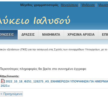
Μέγεθος γραμματοσειράς
Μεγαλύτερο
Μηδένισε
Μικρό
ΟΙΝΏΣΕΙΣ
ΔΡΆΣΕΙΣ
ΜΑΘΉΜΑΤΑ
ΧΡΉΣΙΜΑ ΑΡΧΕΊΑ
ΕΠΙ
τικών εξετάσεων (ΠΚΕ) για την εισαγωγή στις Σχολές των συναρμόδιων Υπουργείων, με τ
Περισσότερες πληροφορίες θα βρείτε στο συννημένο έγγραφο
Attachments:
2022_10_18_Φ251_128275_Α5_ΕΝΗΜΕΡΩΣΗ ΥΠΟΨΗΦΙΩΝ ΓΙΑ ΗΜΕΡΝΙΑ
2023.c
< Προηγούμενο