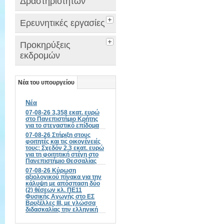
Δραστηριοτήτων
Ερευνητικές εργασίες
Προκηρύξεις
εκδρομών
Νέα του υπουργείου
Νέα
07-08-26 3,358 εκατ. ευρώ
στο Πανεπιστήμιο Κρήτης
για το στεγαστικό επίδομα
07-08-26 Στήριξη στους
φοιτητές και τις οικογένειές
τους: Σχεδόν 2,3 εκατ. ευρώ
για τη φοιτητική στέγη στο
Πανεπιστήμιο Θεσσαλίας
07-08-26 Κύρωση
αξιολογικού πίνακα για την
κάλυψη με απόσπαση δύο
(2) θέσεων κλ. ΠΕ11
Φυσικής Αγωγής στο ΕΣ
Βρυξέλλες ΙΙΙ, με γλώσσα
διδασκαλίας την ελληνική