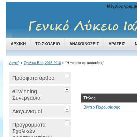
Μέγεθος γραμμ
ΑΡΧΙΚΉ
ΤΟ ΣΧΟΛΕΊΟ
ΑΝΑΚΟΙΝΏΣΕΙΣ
ΔΡΆΣΕΙΣ
Αρχική
Σχολικό Έτος 2015-2016
"Η γοητεία της αυταπάτης"
Πρόσφατα άρθρα
eTwinning
Συνεργασία
Τίτλος
Βίντεο Παρουσίασης
Διαγωνισμοί
Προγράμματα
Σχολικών