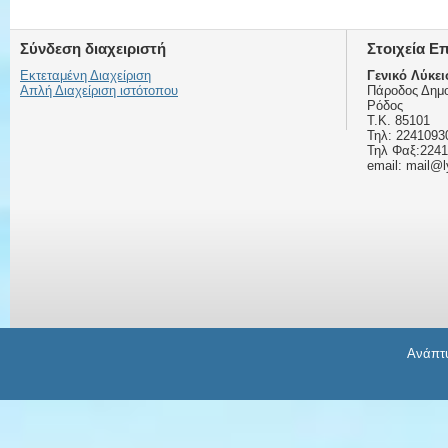
Σύνδεση διαχειριστή
Στοιχεία Ε
Εκτεταμένη Διαχείριση
Γενικό Λύκε
Απλή Διαχείριση ιστότοπου
Πάροδος Δημο
Ρόδος
Τ.Κ. 85101
Τηλ: 2241093
Τηλ Φαξ:224
email: mail@l
Ανάπτυ